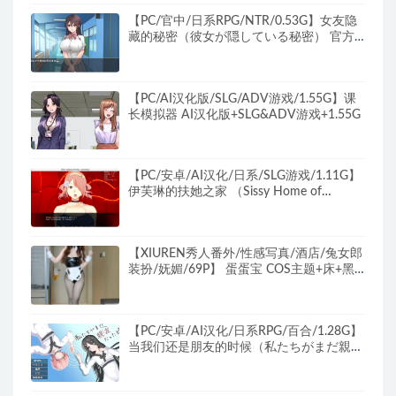
【PC/官中/日系RPG/NTR/0.53G】女友隐
藏的秘密（彼女が隠している秘密） 官方
中文版+日系RPG游戏+0.53G
【PC/AI汉化版/SLG/ADV游戏/1.55G】课
长模拟器 AI汉化版+SLG&ADV游戏+1.55G
【PC/安卓/AI汉化/日系/SLG游戏/1.11G】
伊芙琳的扶她之家 （Sissy Home of
Evelyn） Ver1.4a AI汉化+PC+安卓+日式
SLG游戏+1.11G
【XIUREN秀人番外/性感写真/酒店/兔女郎
装扮/妩媚/69P】 蛋蛋宝 COS主题+床+黑
色网袜+丰腴+69P
【PC/安卓/AI汉化/日系RPG/百合/1.28G】
当我们还是朋友的时候（私たちがまだ親友
だった頃）Ver1.0 AI汉化版+PC+安卓+日系
RPG游戏+1.28G