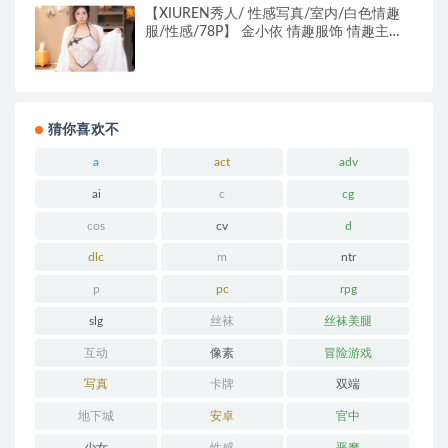
【XIUREN秀人/ 性感写真/室内/白色情趣
服/性感/78P】 金小依 情趣服饰 情趣主题
+酒店+魅惑肉丝+丰腴+78P
猜你喜欢不
a
act
adv
ai
c
cg
cos
cv
d
dlc
m
ntr
p
pc
rpg
slg
丝袜
丝袜美腿
互动
像素
冒险游戏
写真
卡牌
双端
地下城
安卓
官中
少女
性感
恶魔