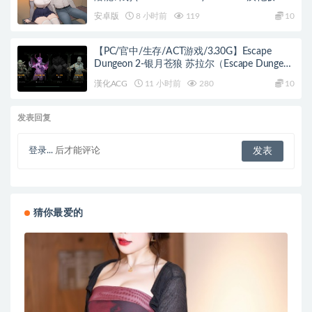
+PC+安卓+日系SLG游戏+2.68G
安卓版
8 小时前
119
10
【PC/官中/生存/ACT游戏/3.30G】Escape
Dungeon 2-银月苍狼 苏拉尔（Escape Dungeon
2 ～ 銀月蒼き狼 シュラル） Ver2.2 官中步兵版
漢化ACG
11 小时前
280
10
+DLC+生存ACT游戏+3.30G
发表回复
登录...
后才能评论
猜你最爱的