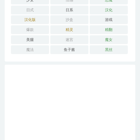
日式
日系
汉化
汉化版
沙盒
游戏
爆款
精灵
精翻
美腿
迷宫
魔女
魔法
鱼子酱
黑丝