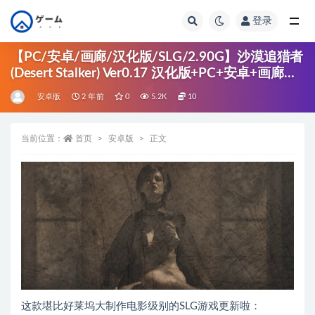
登录
全部
【PC/安卓/画廊/汉化版/SLG/2.90G】沙漠追猎者
(Desert Stalker) Ver0.17 汉化版+PC+安卓+画廊
+动态SLG游戏+2.90G
安卓版
2 年前
0
5.2K
10
当前位置：
首页
安卓版
正文
这款堪比好莱坞大制作电影级别的SLG游戏更新啦：