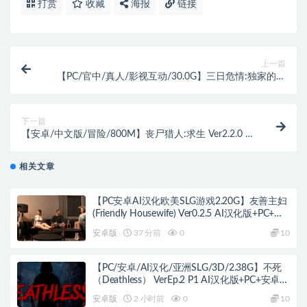
打赏
收藏
海报
链接
上一篇
【PC/官中/真人/影视互动/30.0G】三日危情:独家的记
忆 官方中文优化版+真人影视互动游戏+30.0G
下一篇
【安卓/中文版/冒险/800M】丧尸猎人:求生 Ver2.2.0 安
卓中文内购版+冒险生存游戏+800M
相关文章
【PC安卓AI汉化欧美SLG游戏2.20G】友善主妇
(Friendly Housewife) Ver0.2.5 AI汉化版+PC+安
卓+欧美SLG游戏+2.20G
安卓版
37 分前
0
10
【PC/安卓/AI汉化/亚洲SLG/3D/2.38G】不死
（Deathless） VerEp.2 P1 AI汉化版+PC+安卓
+亚洲SLG游戏+2.38G
安卓版
2 小时前
0
10