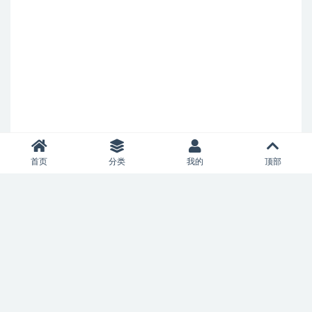
首页
分类
我的
顶部
Copyright © 2021
villagepeaceschool.com
- All rights reserved