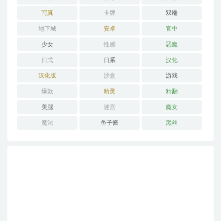
写真
卡牌
双端
地下城
安卓
官中
少女
性感
恶魔
日式
日系
汉化
汉化版
沙盒
游戏
爆款
精灵
精翻
美腿
迷宫
魔女
魔法
鱼子酱
黑丝