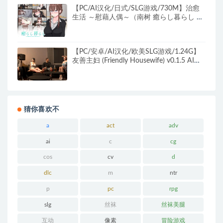
【PC/AI汉化/日式/SLG游戏/730M】治愈
生活 ～慰藉人偶～（南树 癒らし暮らし ～
Relief Doll～）AI汉化版+存档+日式SLG游
戏+730M
【PC/安卓/AI汉化/欧美SLG游戏/1.24G】
友善主妇 (Friendly Housewife) v0.1.5 AI汉
化版+PC+安卓+欧美SLG游戏+1.24G
猜你喜欢不
a
act
adv
ai
c
cg
cos
cv
d
dlc
m
ntr
p
pc
rpg
slg
丝袜
丝袜美腿
互动
像素
冒险游戏