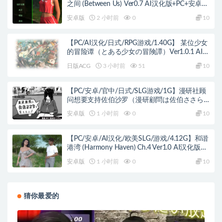
之间 (Between Us) Ver0.7 AI汉化版+PC+安卓
+欧美SLG游戏+1.26G
安卓版
2 小时前
0
10
【PC/AI汉化/日式/RPG游戏/1.40G】 某位少女
的冒险谭（とある少女の冒険譚）Ver1.0.1 AI汉
化版+自带全回想+日式RPG游戏+1.40G
日版ACG
3 小时前
51
10
【PC/安卓/官中/日式/SLG游戏/1G】漫研社顾
问想要支持佐伯沙罗（漫研顧問は佐伯ささら
を支えたい）官中步兵+存档+PC+安卓+日式
安卓版
1 小时前
0
10
SLG游戏+1G
【PC/安卓/AI汉化/欧美SLG/游戏/4.12G】和谐
港湾 (Harmony Haven) Ch.4 Ver1.0 AI汉化版
+PC+安卓+欧美SLG游戏+4.12G
安卓版
1 小时前
0
10
猜你最爱的