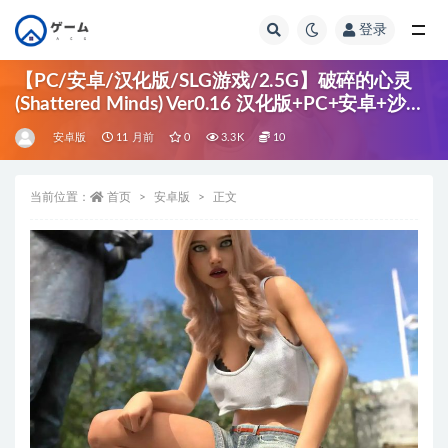
登录
全部
【PC/安卓/汉化版/SLG游戏/2.5G】破碎的心灵
(Shattered Minds) Ver0.16 汉化版+PC+安卓+沙盒
SLG游戏+2.5G
安卓版
11 月前
0
3.3K
10
当前位置：
首页
安卓版
正文