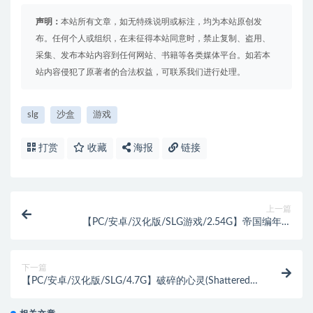
声明：
本站所有文章，如无特殊说明或标注，均为本站原创发
布。任何个人或组织，在未征得本站同意时，禁止复制、盗用、
采集、发布本站内容到任何网站、书籍等各类媒体平台。如若本
站内容侵犯了原著者的合法权益，可联系我们进行处理。
slg
沙盒
游戏
打赏
收藏
海报
链接
上一篇
【PC/安卓/汉化版/SLG游戏/2.54G】帝国编年史
(Imperial Chronicles) Ver0.8 汉化版+PC+安卓+动态SLG
游戏+2.54G
下一篇
【PC/安卓/汉化版/SLG/4.7G】破碎的心灵(Shattered
Minds) Ver0.15 汉化版+PC+安卓+沙盒SLG游戏+4.7G